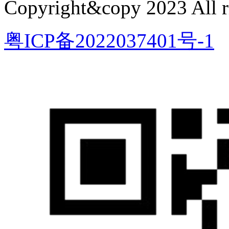
Copyright&copy 2023 All ri
粤ICP备2022037401号-1